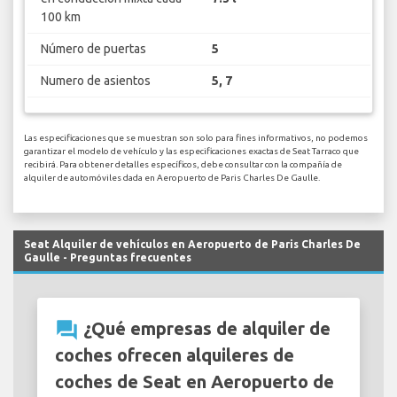
100 km
Número de puertas
5
Numero de asientos
5, 7
Las especificaciones que se muestran son solo para fines informativos, no podemos
garantizar el modelo de vehículo y las especificaciones exactas de Seat Tarraco que
recibirá. Para obtener detalles específicos, debe consultar con la compañía de
alquiler de automóviles dada en Aeropuerto de Paris Charles De Gaulle.
Seat Alquiler de vehículos en Aeropuerto de Paris Charles De
Gaulle - Preguntas frecuentes
question_answer
¿Qué empresas de alquiler de
coches ofrecen alquileres de
coches de Seat en Aeropuerto de