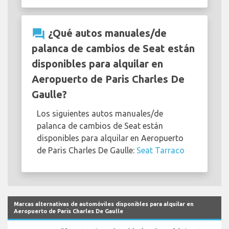
question_answer
¿Qué autos manuales/de
palanca de cambios de Seat están
disponibles para alquilar en
Aeropuerto de Paris Charles De
Gaulle?
Los siguientes autos manuales/de
palanca de cambios de Seat están
disponibles para alquilar en Aeropuerto
de Paris Charles De Gaulle:
Seat Tarraco
Marcas alternativas de automóviles disponibles para alquilar en
Aeropuerto de Paris Charles De Gaulle