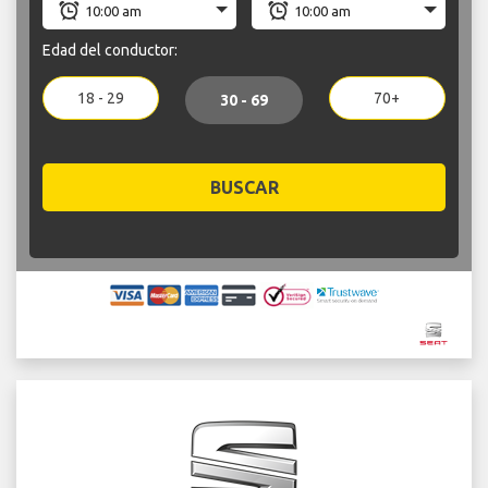
Edad del conductor:
18 - 29
70+
30 - 69
BUSCAR