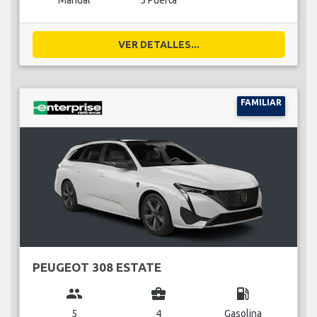
Manual
5 Puerta
VER DETALLES...
FAMILIAR
PEUGEOT 308 ESTATE
group
business_center
local_gas_station
5
4
Gasolina