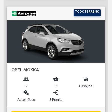
TODOTERRENO
OPEL MOKKA
group
business_center
local_gas_station
5
3
Gasolina
miscellaneous_services
login
Automático
5 Puerta