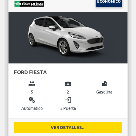
ECONÓMICO
FORD FIESTA
group
business_center
local_gas_station
5
2
Gasolina
miscellaneous_services
login
Automático
5 Puerta
VER DETALLES...