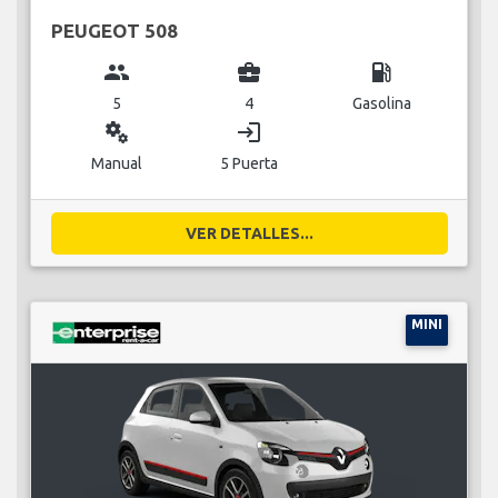
PEUGEOT 508
group
business_center
local_gas_station
5
4
Gasolina
miscellaneous_services
login
Manual
5 Puerta
VER DETALLES...
MINI