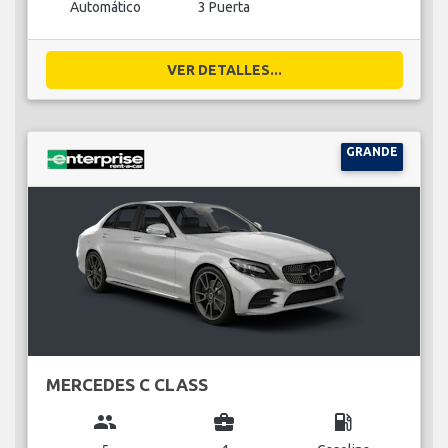
Automático
3 Puerta
VER DETALLES...
GRANDE
MERCEDES C CLASS
group
business_center
local_gas_station