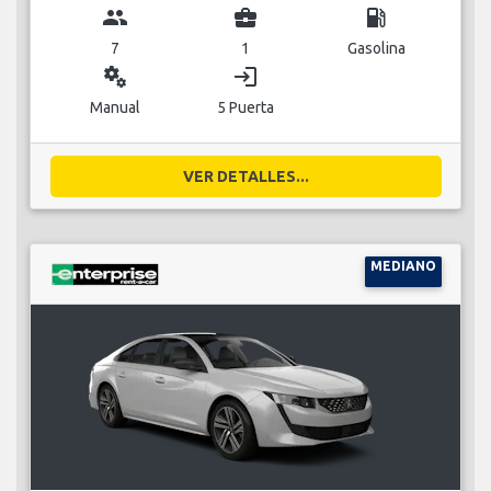
group
business_center
local_gas_station
7
1
Gasolina
miscellaneous_services
login
Manual
5 Puerta
VER DETALLES...
MEDIANO