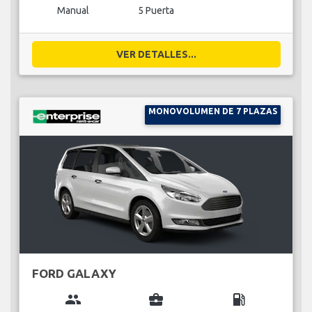
Manual
5 Puerta
VER DETALLES...
MONOVOLUMEN DE 7 PLAZAS
FORD GALAXY
group
business_center
local_gas_station