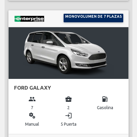
MONOVOLUMEN DE 7 PLAZAS
FORD GALAXY
group
business_center
local_gas_station
7
2
Gasolina
miscellaneous_services
login
Manual
5 Puerta