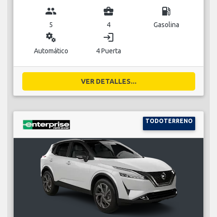
group
business_center
local_gas_station
5
4
Gasolina
miscellaneous_services
login
Automático
4 Puerta
VER DETALLES...
TODOTERRENO