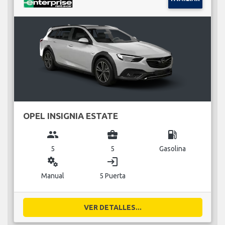
OPEL INSIGNIA ESTATE
group
business_center
local_gas_station
5
5
Gasolina
miscellaneous_services
login
Manual
5 Puerta
VER DETALLES...