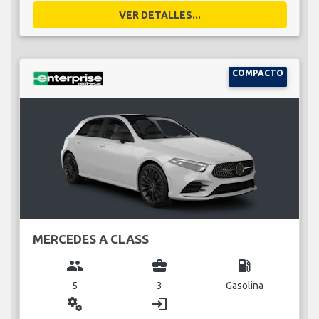
VER DETALLES...
COMPACTO
MERCEDES A CLASS
group
business_center
local_gas_station
5
3
Gasolina
miscellaneous_services
login