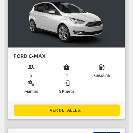
FORD C-MAX
group
business_center
local_gas_station
5
4
Gasolina
miscellaneous_services
login
Manual
5 Puerta
VER DETALLES...