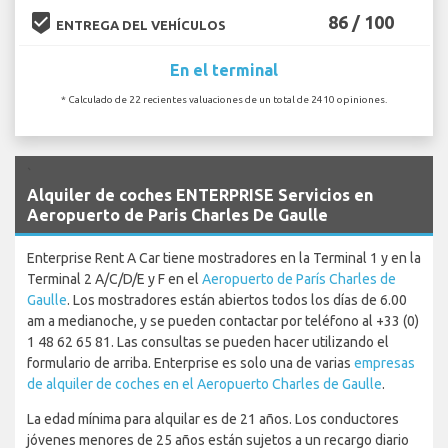
beenhere
86 / 100
ENTREGA DEL VEHÍCULOS
En el terminal
* Calculado de 22 recientes valuaciones de un total de 2410 opiniones.
`
Alquiler de coches ENTERPRISE Servicios en
Aeropuerto de Paris Charles De Gaulle
Enterprise Rent A Car tiene mostradores en la Terminal 1 y en la
Terminal 2 A/C/D/E y F en el
Aeropuerto de París Charles de
Gaulle
. Los mostradores están abiertos todos los días de 6.00
am a medianoche, y se pueden contactar por teléfono al +33 (0)
1 48 62 65 81. Las consultas se pueden hacer utilizando el
formulario de arriba. Enterprise es solo una de varias
empresas
de alquiler de coches en el Aeropuerto Charles de Gaulle
.
La edad mínima para alquilar es de 21 años. Los conductores
jóvenes menores de 25 años están sujetos a un recargo diario