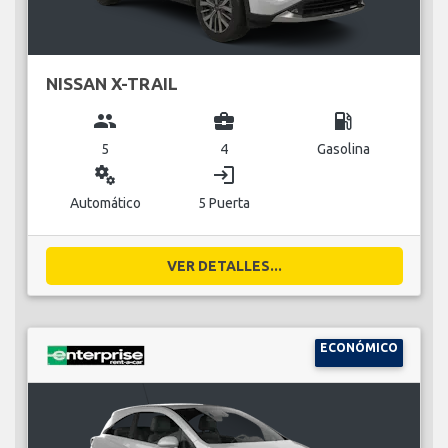
NISSAN X-TRAIL
group
business_center
local_gas_station
5
4
Gasolina
miscellaneous_services
login
Automático
5 Puerta
VER DETALLES...
ECONÓMICO