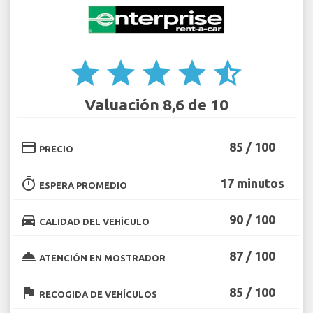
star
star
star
star
star_half
Valuación 8,6 de 10
credit_card
85 / 100
PRECIO
timer
17 minutos
ESPERA PROMEDIO
directions_car
90 / 100
CALIDAD DEL VEHÍCULO
room_service
87 / 100
ATENCIÓN EN MOSTRADOR
flag
85 / 100
RECOGIDA DE VEHÍCULOS