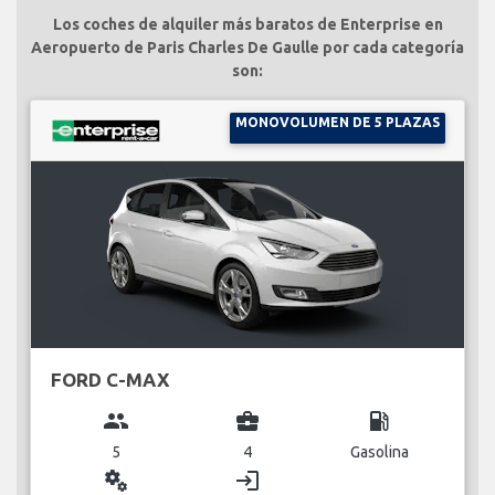
Los coches de alquiler más baratos de Enterprise en
Aeropuerto de Paris Charles De Gaulle por cada categoría
son:
MONOVOLUMEN DE 5 PLAZAS
FORD C-MAX
group
business_center
local_gas_station
5
4
Gasolina
miscellaneous_services
login