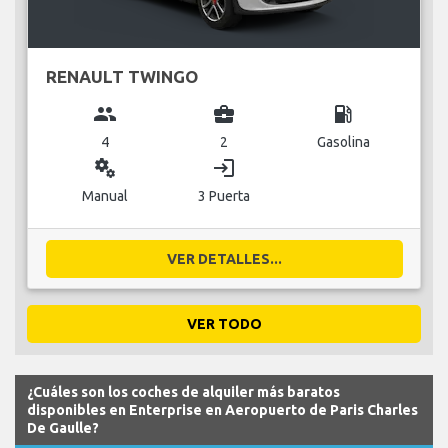
RENAULT TWINGO
group
business_center
local_gas_station
4
2
Gasolina
miscellaneous_services
login
Manual
3 Puerta
VER DETALLES...
VER TODO
¿Cuáles son los coches de alquiler más baratos
disponibles en Enterprise en Aeropuerto de Paris Charles
De Gaulle?