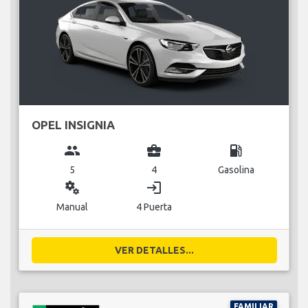
OPEL INSIGNIA
group
business_center
local_gas_station
5
4
Gasolina
miscellaneous_services
login
Manual
4 Puerta
VER DETALLES...
FAMILIAR