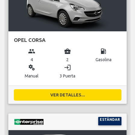
OPEL CORSA
group
business_center
local_gas_station
4
2
Gasolina
miscellaneous_services
login
Manual
3 Puerta
VER DETALLES...
ESTÁNDAR