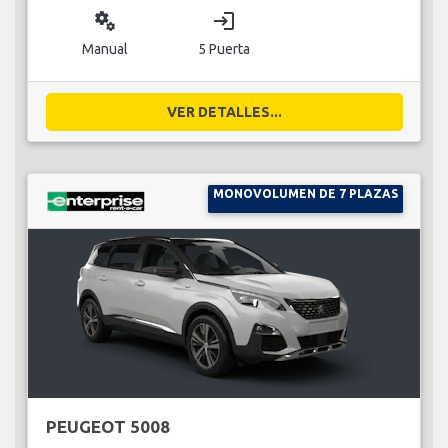
miscellaneous_services
login
Manual
5 Puerta
VER DETALLES...
MONOVOLUMEN DE 7 PLAZAS
PEUGEOT 5008