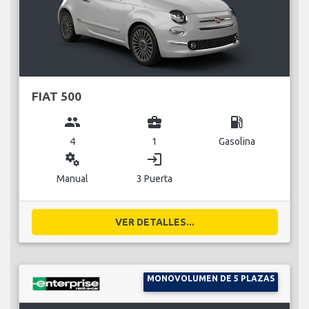
FIAT 500
group
business_center
local_gas_station
4
1
Gasolina
miscellaneous_services
login
Manual
3 Puerta
VER DETALLES...
MONOVOLUMEN DE 5 PLAZAS