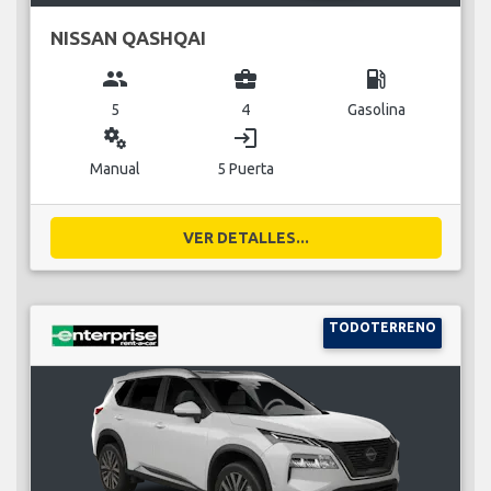
NISSAN QASHQAI
group
business_center
local_gas_station
5
4
Gasolina
miscellaneous_services
login
Manual
5 Puerta
VER DETALLES...
TODOTERRENO