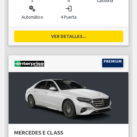
5
4
Gasolina
miscellaneous_services
login
Automático
4 Puerta
VER DETALLES...
PREMIUM
MERCEDES E CLASS