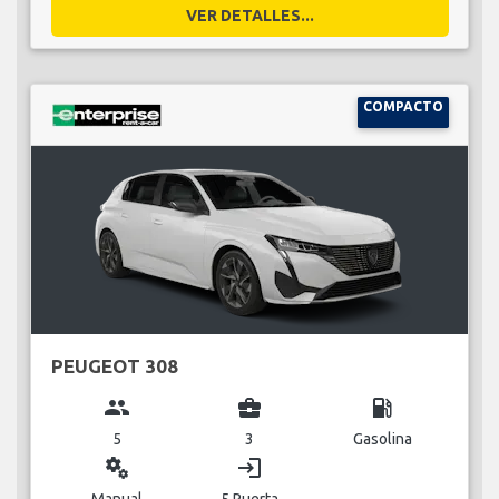
VER DETALLES...
COMPACTO
PEUGEOT 308
group
business_center
local_gas_station
5
3
Gasolina
miscellaneous_services
login