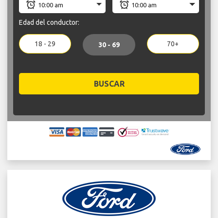
Edad del conductor:
18 - 29
70+
30 - 69
BUSCAR