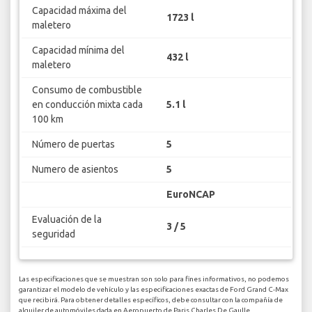
Capacidad máxima del
1723 l
maletero
Capacidad mínima del
432 l
maletero
Consumo de combustible
en conducción mixta cada
5.1 l
100 km
Número de puertas
5
Numero de asientos
5
EuroNCAP
Evaluación de la
3 / 5
seguridad
Las especificaciones que se muestran son solo para fines informativos, no podemos
garantizar el modelo de vehículo y las especificaciones exactas de Ford Grand C-Max
que recibirá. Para obtener detalles específicos, debe consultar con la compañía de
alquiler de automóviles dada en Aeropuerto de Paris Charles De Gaulle.