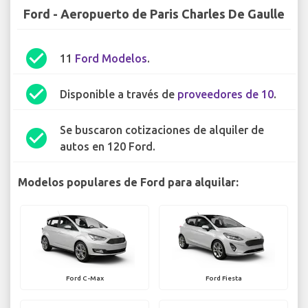
Ford - Aeropuerto de Paris Charles De Gaulle
check_circle
11
Ford Modelos
.
check_circle
Disponible a través de
proveedores de 10
.
Se buscaron cotizaciones de alquiler de
check_circle
autos en 120 Ford.
Modelos populares de Ford para alquilar:
Ford C-Max
Ford Fiesta