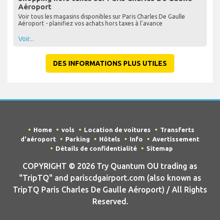
Aéroport
Voir tous les magasins disponibles sur Paris Charles De Gaulle
Aéroport - planifiez vos achats hors taxes à l'avance
Voir...
DES INFORMATIONS PLUS UTILES
Home
vols
Location de voitures
Transferts
d'aéroport
Parking
Hôtels
Info
Avertissement
Détails de confidentialité
Sitemap
COPYRIGHT © 2026 Try Quantum OU trading as
"TripTQ" and pariscdgairport.com (also known as
TripTQ Paris Charles De Gaulle Aéroport) / All Rights
Reserved.