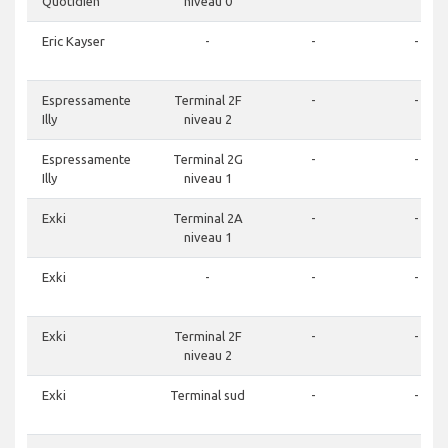
Quotidien
niveau 0
Eric Kayser
-
-
-
Espressamente
Terminal 2F
-
-
Illy
niveau 2
Espressamente
Terminal 2G
-
-
Illy
niveau 1
Exki
Terminal 2A
-
-
niveau 1
Exki
-
-
-
Exki
Terminal 2F
-
-
niveau 2
Exki
Terminal sud
-
-