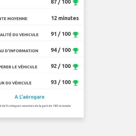
87 / 100
emoji_events
12 minutes
NTE MOYENNE
91 / 100
emoji_events
ALITÉ DU VEHICULE
94 / 100
emoji_events
U D'INFORMATION
92 / 100
emoji_events
ERER LE VÉHICULE
93 / 100
emoji_events
R DU VÉHICULE
A L'aérogare
é de 9 critiques recentes de la part de 183 le totale