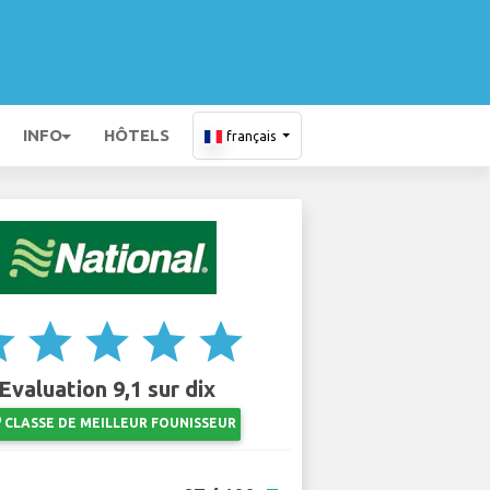
INFO
HÔTELS
français
ar
star
star
star
star
Evaluation 9,1 sur dix
ts
CLASSE DE MEILLEUR FOUNISSEUR