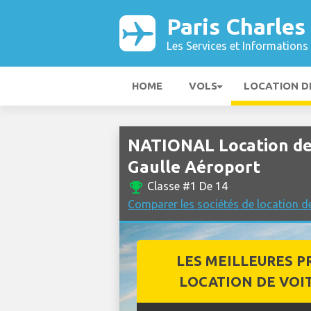
Paris Charles
Les Services et Informations 
HOME
VOLS
LOCATION D
NATIONAL Location de 
Gaulle Aéroport
emoji_events
Classe #1 De 14
Comparer les sociétés de location de
LES MEILLEURES P
LOCATION DE VOI