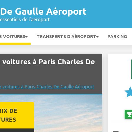
 De Gaulle Aéroport
essentiels de l’aéroport
E VOITURES
TRANSFERTS D'AÉROPORT
PARKING
voitures à Paris Charles De
 voitures à Paris Charles De Gaulle Aéroport
st
RIX DE
emoji_even
TURES