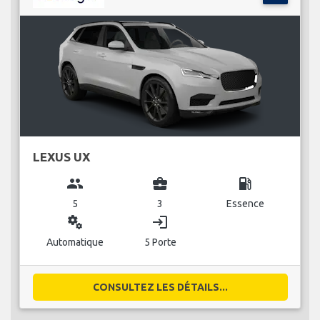
LEXUS UX
group
business_center
local_gas_station
5
3
Essence
miscellaneous_services
login
Automatique
5 Porte
CONSULTEZ LES DÉTAILS...