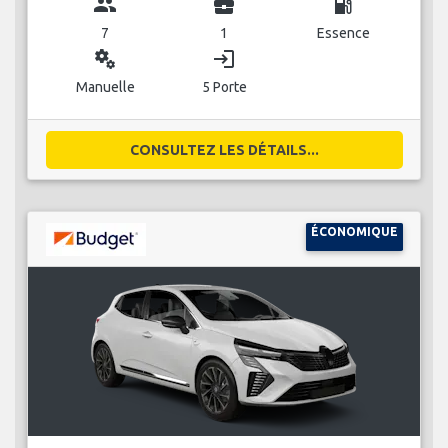
group
business_center
local_gas_station
7
1
Essence
miscellaneous_services
login
Manuelle
5 Porte
CONSULTEZ LES DÉTAILS...
ÉCONOMIQUE