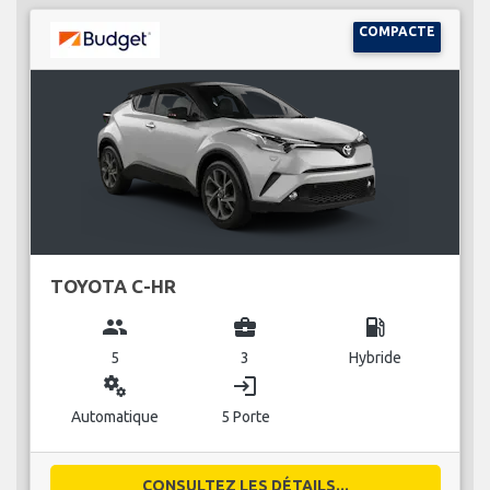
COMPACTE
TOYOTA C-HR
group
business_center
local_gas_station
5
3
Hybride
miscellaneous_services
login
Automatique
5 Porte
CONSULTEZ LES DÉTAILS...