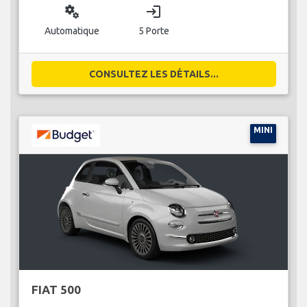
miscellaneous_services
login
Automatique
5 Porte
CONSULTEZ LES DÉTAILS...
MINI
FIAT 500