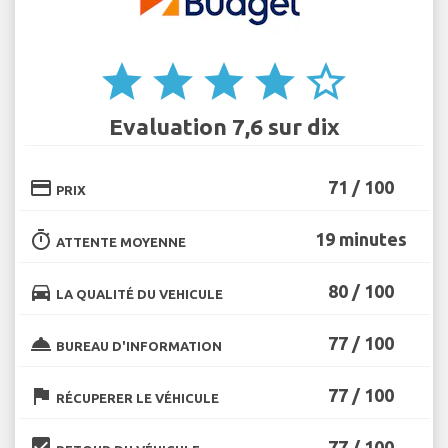
star
star
star
star
star_border
Evaluation 7,6 sur dix
credit_card
71 / 100
PRIX
timer
19 minutes
ATTENTE MOYENNE
directions_car
80 / 100
LA QUALITÉ DU VEHICULE
room_service
77 / 100
BUREAU D'INFORMATION
flag
77 / 100
RÉCUPERER LE VÉHICULE
beenhere
77 / 100