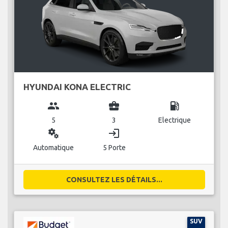
HYUNDAI KONA ELECTRIC
group
business_center
local_gas_station
5
3
Electrique
miscellaneous_services
login
Automatique
5 Porte
CONSULTEZ LES DÉTAILS...
SUV