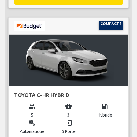
COMPACTE
TOYOTA C-HR HYBRID
group
business_center
local_gas_station
5
3
Hybride
miscellaneous_services
login
Automatique
5 Porte