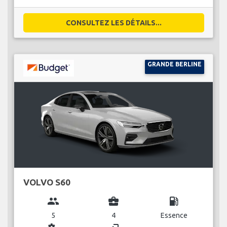
CONSULTEZ LES DÉTAILS...
GRANDE BERLINE
VOLVO S60
group
business_center
local_gas_station
5
4
Essence