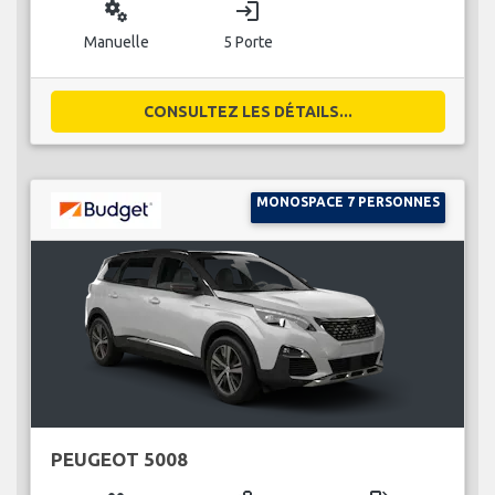
miscellaneous_services
login
Manuelle
5 Porte
CONSULTEZ LES DÉTAILS...
MONOSPACE 7 PERSONNES
PEUGEOT 5008