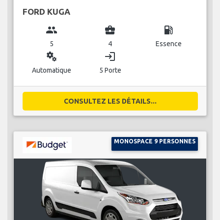
FORD KUGA
group
business_center
local_gas_station
5
4
Essence
miscellaneous_services
login
Automatique
5 Porte
CONSULTEZ LES DÉTAILS...
MONOSPACE 9 PERSONNES