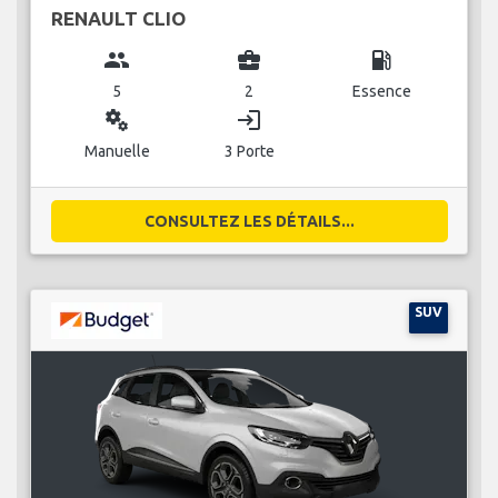
RENAULT CLIO
group
business_center
local_gas_station
5
2
Essence
miscellaneous_services
login
Manuelle
3 Porte
CONSULTEZ LES DÉTAILS...
SUV