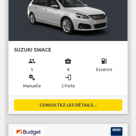
SUZUKI SWACE
group
business_center
local_gas_station
5
4
Essence
miscellaneous_services
login
Manuelle
5 Porte
CONSULTEZ LES DÉTAILS...
MINI