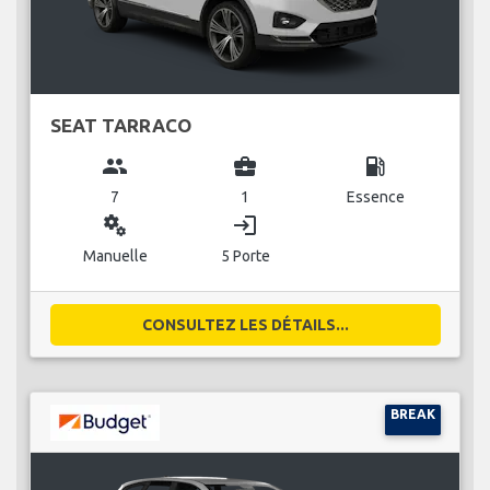
SEAT TARRACO
group
business_center
local_gas_station
7
1
Essence
miscellaneous_services
login
Manuelle
5 Porte
CONSULTEZ LES DÉTAILS...
BREAK