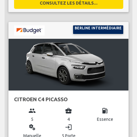
CONSULTEZ LES DÉTAILS...
BERLINE INTERMÉDIAIRE
CITROEN C4 PICASSO
group
business_center
local_gas_station
5
4
Essence
miscellaneous_services
login
Manuelle
5 Porte