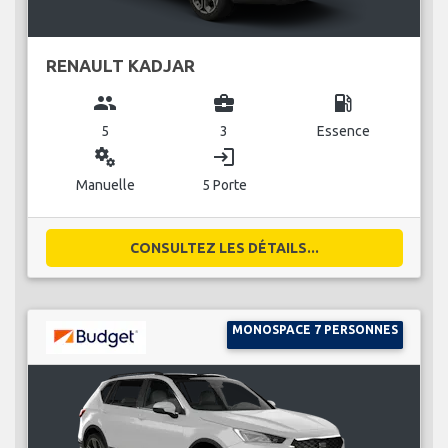
RENAULT KADJAR
group
business_center
local_gas_station
5
3
Essence
miscellaneous_services
login
Manuelle
5 Porte
CONSULTEZ LES DÉTAILS...
MONOSPACE 7 PERSONNES