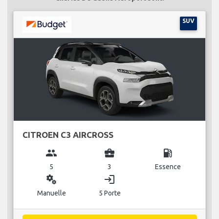
SUV
CITROEN C3 AIRCROSS
group
business_center
local_gas_station
5
3
Essence
miscellaneous_services
login
Manuelle
5 Porte