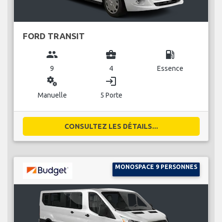
FORD TRANSIT
group
business_center
local_gas_station
9
4
Essence
miscellaneous_services
login
Manuelle
5 Porte
CONSULTEZ LES DÉTAILS...
MONOSPACE 9 PERSONNES