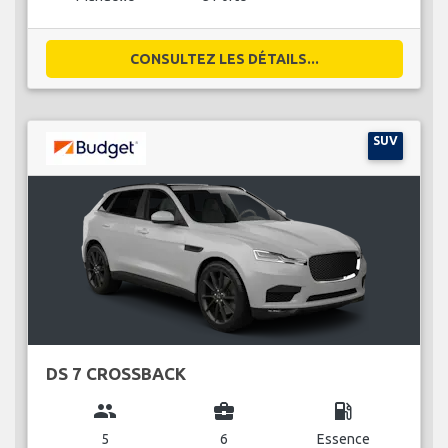
CONSULTEZ LES DÉTAILS...
SUV
DS 7 CROSSBACK
group
business_center
local_gas_station
5
6
Essence