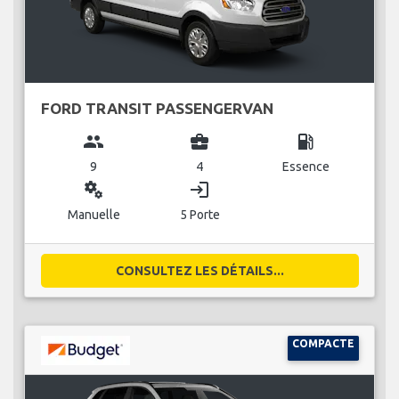
FORD TRANSIT PASSENGERVAN
group
business_center
local_gas_station
9
4
Essence
miscellaneous_services
login
Manuelle
5 Porte
CONSULTEZ LES DÉTAILS...
COMPACTE