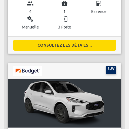
group
business_center
local_gas_station
4
1
Essence
miscellaneous_services
login
Manuelle
3 Porte
CONSULTEZ LES DÉTAILS...
SUV