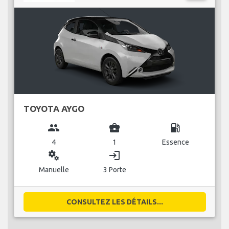
TOYOTA AYGO
group
business_center
local_gas_station
4
1
Essence
miscellaneous_services
login
Manuelle
3 Porte
CONSULTEZ LES DÉTAILS...