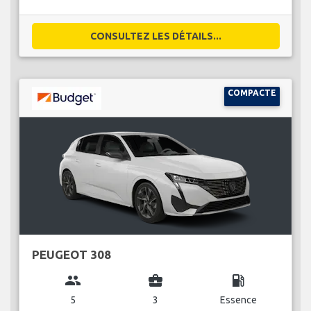
CONSULTEZ LES DÉTAILS...
COMPACTE
PEUGEOT 308
group
business_center
local_gas_station
5
3
Essence