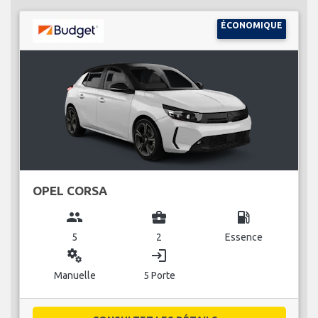
ÉCONOMIQUE
OPEL CORSA
group
business_center
local_gas_station
5
2
Essence
miscellaneous_services
login
Manuelle
5 Porte