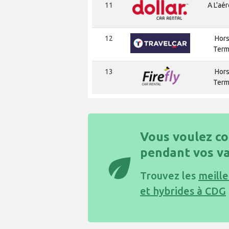
11
A L'aé
12
Hors
Term
13
Hors
Term
Vous voulez co
pendant vos va
eco
Trouvez les
meille
et hybrides à CDG