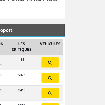
roport
ON
LES
VÉHICULES
CRITIQUES
183
search
10
10
5826
search
10
2410
search