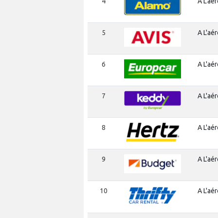
4
A L'aé
5
A L'aé
6
A L'aé
7
A L'aé
8
A L'aé
9
A L'aé
10
A L'aé