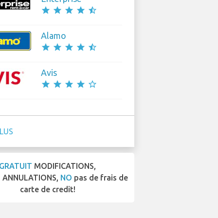
star
star
star
star
star_half
Alamo
star
star
star
star
star_half
Avis
star
star
star
star
star_border
PLUS
GRATUIT
MODIFICATIONS,
T
ANNULATIONS,
NO
pas de frais de
carte de credit!