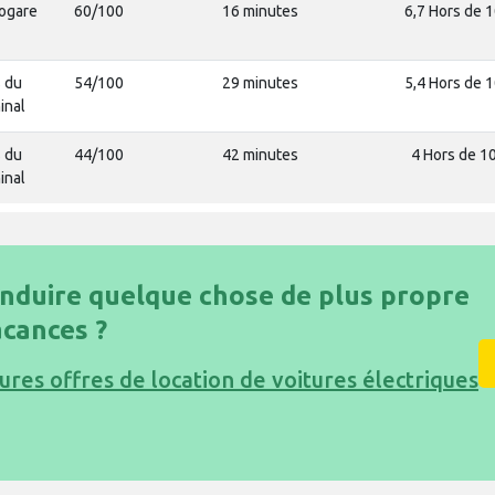
rogare
60/100
16 minutes
6,7 Hors de 
 du
54/100
29 minutes
5,4 Hors de 
inal
 du
44/100
42 minutes
4 Hors de 1
inal
nduire quelque chose de plus propre
cances ?
ures offres de location de voitures électriques