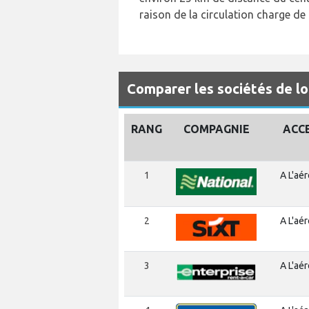
raison de la circulation charge de 
Comparer les sociétés de lo
RANG
COMPAGNIE
ACC
1
A L'aé
2
A L'aé
3
A L'aé