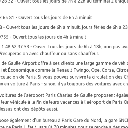
0 28 32 - Ouvert tous les jours de 7h à 22h au terminal 2 uniqu
62 65 81 - Ouvert tous les jours de 6h à minuit
8 - Ouvert tous les jours de 6h à minuit, jours fériés de 6h à 
9755 - Ouvert tous les jours de 4h à minuit
0) 1 48 62 37 53 - Ouvert tous les jours de 6h à 18h, non pas a
on/recuperacion avec chauffeur ou sans chauffeur.
 de Gaulle Airport offre à ses clients une large gamme de véhic
ni et Économique comme la Renault Twingo, Opel Corsa, Citroe
circulacion de Paris. Si vous pouvez survivre la circulation des
en voiture à Paris - sinon, il ya toujours des voitures avec ch
voitures de l’aéroport Paris Charles de Gaulle proposent égale
eur véhicule à la fin de leurs vacances à l’aéroport de Paris Or
-dessus ont des dépôts aussi.
pose également d’un bureau à Paris Gare du Nord, la gare SNCF
re de Paris. Il faut jusqu’à 70 minutes pour se rendre à des 