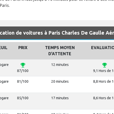
Paris.
cation de voitures à Paris Charles De Gaulle Aé
EUIL
PRIX
TEMPS MOYEN
EVALUATI
D'ATTENTE
emoji_events
emoji_events
rogare
12 minutes
87/100
9,1 Hors de 
rogare
81/100
20 minutes
8,8 Hors de 
rogare
85/100
17 minutes
8,6 Hors de 