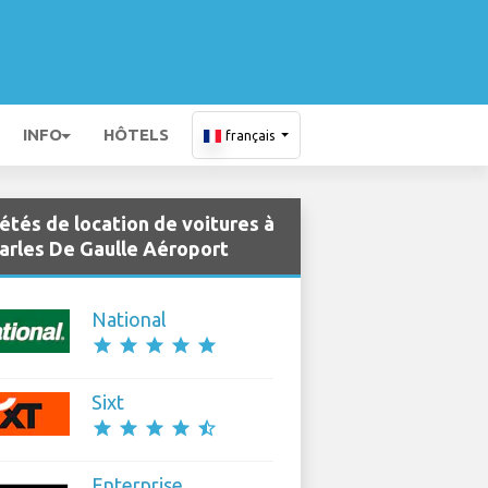
INFO
HÔTELS
français
étés de location de voitures à
harles De Gaulle Aéroport
National
star
star
star
star
star
Sixt
star
star
star
star
star_half
Enterprise