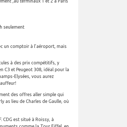
ement ,au terminaux 1 et 2 à Paris
23h seulement
vec un comptoir à l’aéroport, mais
ules à des prix compétitifs, y
n C3 et Peugeot 308, idéal pour la
 Champs-Elysées, vous aurez
auffeur!
ment des offres aller simple qui
ly as lieu de Charles de Gaulle, où
. CDG est situé à Roissy, à
monuments comme la Tour Eiffel, en