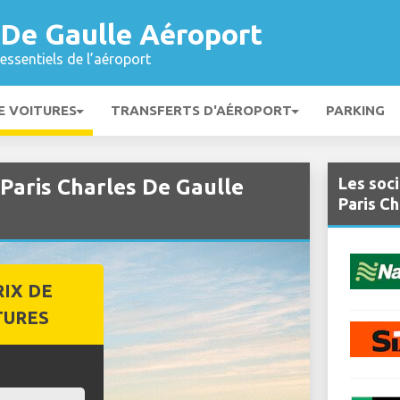
 De Gaulle Aéroport
essentiels de l’aéroport
E VOITURES
TRANSFERTS D'AÉROPORT
PARKING
Les soci
 Paris Charles De Gaulle
Paris C
RIX DE
TURES