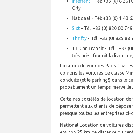
Interrent
- Tél: +33 (0) 8 261
Orly
National - Tél: +33 (0) 1 48 
Sixt
- Tél: +33 (0) 820 00 749
Thrifty
- Tél: +33 (0) 825 88 
TT Car Transit - Tél. : +33 (
très près, fournit la livrais
Location de voitures Paris Charles
compris les voitures de classe Mi
conduite (et le parking!) dans le 
probablement un temps merveilleux 
Certaines sociétés de location de 
permettent aux clients de déposer l
presque toutes les entreprises ci
National Location de voitures dis
environ 25 km de distance du cent