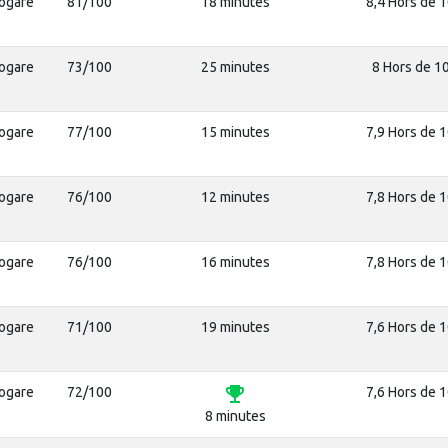
rogare
81/100
18 minutes
8,4 Hors de 
rogare
73/100
25 minutes
8 Hors de 1
rogare
77/100
15 minutes
7,9 Hors de 
rogare
76/100
12 minutes
7,8 Hors de 
rogare
76/100
16 minutes
7,8 Hors de 
rogare
71/100
19 minutes
7,6 Hors de 
emoji_events
rogare
72/100
7,6 Hors de 
8 minutes