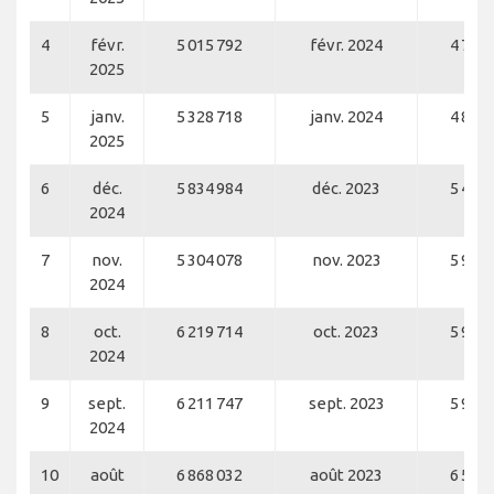
4
févr.
5 015 792
févr. 2024
4 790 
2025
5
janv.
5 328 718
janv. 2024
4 820 
2025
6
déc.
5 834 984
déc. 2023
5 491 
2024
7
nov.
5 304 078
nov. 2023
5 984 
2024
8
oct.
6 219 714
oct. 2023
5 984 
2024
9
sept.
6 211 747
sept. 2023
5 968 
2024
10
août
6 868 032
août 2023
6 523 