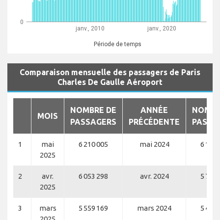
0
janv., 2010
janv., 2020
Période de temps
Comparaison mensuelle des passagers de Paris
Charles De Gaulle Aéroport
NOMBRE DE
ANNÉE
NOMBR
MOIS
PASSAGERS
PRÉCÉDENTE
PASSA
1
mai
6 210 005
mai 2024
6 109 
2025
2
avr.
6 053 298
avr. 2024
5 750 
2025
3
mars
5 559 169
mars 2024
5 445 
2025