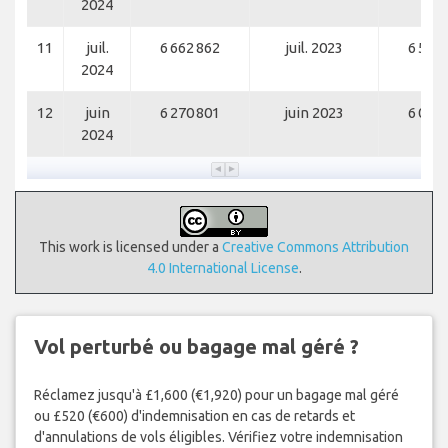
2024
11
juil.
6 662 862
juil. 2023
6 571 
2024
12
juin
6 270 801
juin 2023
6 059 
2024
This work is licensed under a
Creative Commons Attribution
4.0 International License
.
Vol perturbé ou bagage mal géré ?
Réclamez jusqu'à £1,600 (€1,920) pour un bagage mal géré
ou £520 (€600) d'indemnisation en cas de retards et
d'annulations de vols éligibles. Vérifiez votre indemnisation