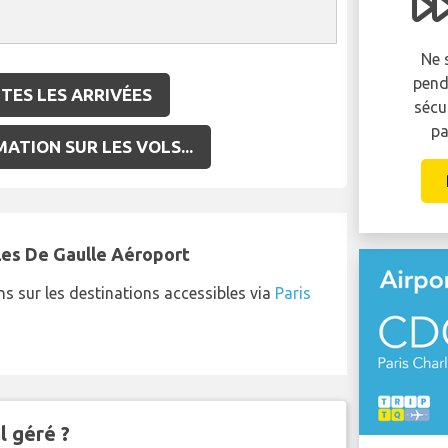
retardé ou annulé ?
Vous pouvez être éligible pour recevoir
Ne 
jusqu'à 600 EUR de compensation par
pend
TES LES ARRIVÉES
personne dans votre groupe..
sécu
pa
ATION SUR LES VOLS...
RÉCLAMEZ MAINTENANT!
rles De Gaulle Aéroport
ns sur les destinations accessibles via
Paris
l géré ?