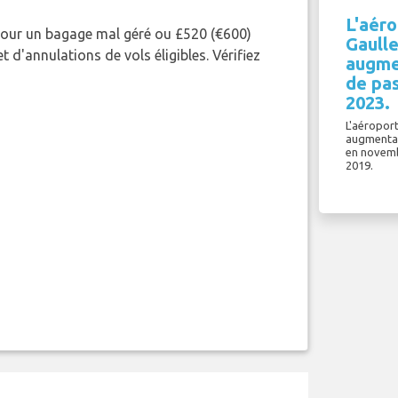
L'aéro
pour un bagage mal géré ou £520 (€600)
Gaulle
 d'annulations de vols éligibles. Vérifiez
augme
de pa
2023.
L'aéroport
augmentat
en novemb
2019.