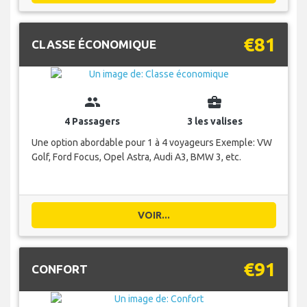
€81
CLASSE ÉCONOMIQUE
group
business_center
4 Passagers
3 les valises
Une option abordable pour 1 à 4 voyageurs Exemple: VW
Golf, Ford Focus, Opel Astra, Audi A3, BMW 3, etc.
VOIR...
€91
CONFORT