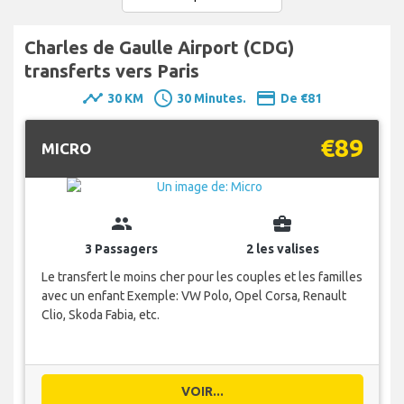
Charles de Gaulle Airport (CDG)
transferts vers Paris
timeline
schedule
payment
30 KM
30 Minutes.
De €81
€89
MICRO
group
business_center
3 Passagers
2 les valises
Le transfert le moins cher pour les couples et les familles
avec un enfant Exemple: VW Polo, Opel Corsa, Renault
Clio, Skoda Fabia, etc.
VOIR...