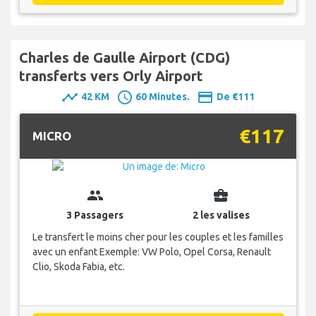
Charles de Gaulle Airport (CDG)
transferts vers Orly Airport
timeline
schedule
payment
42 KM
60 Minutes.
De €111
€117
MICRO
group
business_center
3 Passagers
2 les valises
Le transfert le moins cher pour les couples et les familles
avec un enfant Exemple: VW Polo, Opel Corsa, Renault
Clio, Skoda Fabia, etc.