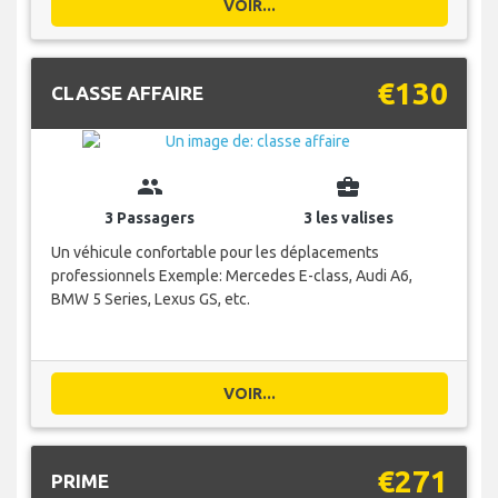
VOIR...
€130
CLASSE AFFAIRE
group
business_center
3 Passagers
3 les valises
Un véhicule confortable pour les déplacements
professionnels Exemple: Mercedes E-class, Audi A6,
BMW 5 Series, Lexus GS, etc.
VOIR...
€271
PRIME