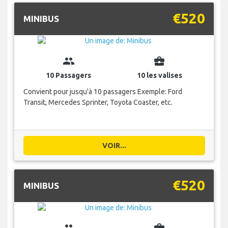
€520
MINIBUS
group
business_center
10 Passagers
10 les valises
Convient pour jusqu'à 10 passagers Exemple: Ford
Transit, Mercedes Sprinter, Toyota Coaster, etc.
VOIR...
€520
MINIBUS