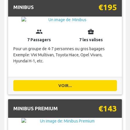
€195
MINIBUS
group
business_center
7 Passagers
7 les valises
Pour un groupe de 4-7 personnes ou gros bagages
Exemple: VW Multivan, Toyota Hiace, Opel Vivaro,
Hyundai H-1, etc.
VOIR...
€143
MINIBUS PREMIUM