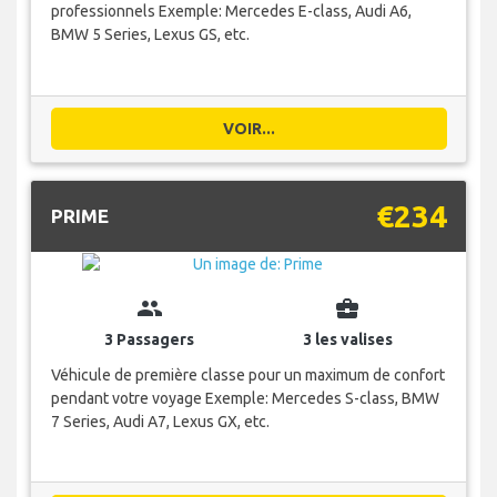
professionnels Exemple: Mercedes E-class, Audi A6,
BMW 5 Series, Lexus GS, etc.
VOIR...
€234
PRIME
group
business_center
3 Passagers
3 les valises
Véhicule de première classe pour un maximum de confort
pendant votre voyage Exemple: Mercedes S-class, BMW
7 Series, Audi A7, Lexus GX, etc.