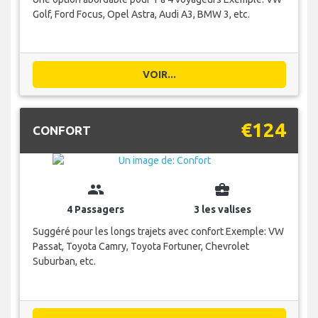
Golf, Ford Focus, Opel Astra, Audi A3, BMW 3, etc.
VOIR...
€124
CONFORT
group
business_center
4 Passagers
3 les valises
Suggéré pour les longs trajets avec confort Exemple: VW
Passat, Toyota Camry, Toyota Fortuner, Chevrolet
Suburban, etc.