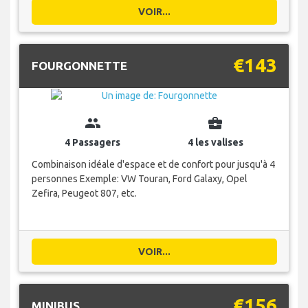
VOIR...
€143
FOURGONNETTE
group
business_center
4 Passagers
4 les valises
Combinaison idéale d'espace et de confort pour jusqu'à 4
personnes Exemple: VW Touran, Ford Galaxy, Opel
Zefira, Peugeot 807, etc.
VOIR...
€156
MINIBUS