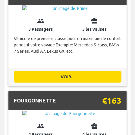
group
business_center
3 Passagers
3 les valises
Véhicule de première classe pour un maximum de confort
pendant votre voyage Exemple: Mercedes S-class, BMW
7 Series, Audi A7, Lexus GX, etc.
VOIR...
€163
FOURGONNETTE
group
business_center
4 Passagers
4 les valises