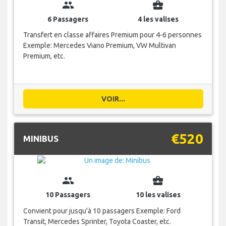
group
business_center
6 Passagers
4 les valises
Transfert en classe affaires Premium pour 4-6 personnes
Exemple: Mercedes Viano Premium, VW Multivan
Premium, etc.
VOIR...
€520
MINIBUS
group
business_center
10 Passagers
10 les valises
Convient pour jusqu'à 10 passagers Exemple: Ford
Transit, Mercedes Sprinter, Toyota Coaster, etc.