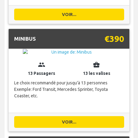
VOIR...
€390
MINIBUS
group
business_center
13 Passagers
13 les valises
Le choix recommandé pour jusqu'à 13 personnes
Exemple: Ford Transit, Mercedes Sprinter, Toyota
Coaster, etc.
VOIR...