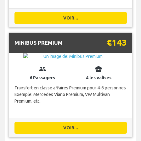
VOIR...
€143
MINIBUS PREMIUM
group
business_center
6 Passagers
4 les valises
Transfert en classe affaires Premium pour 4-6 personnes
Exemple: Mercedes Viano Premium, VW Multivan
Premium, etc.
VOIR...