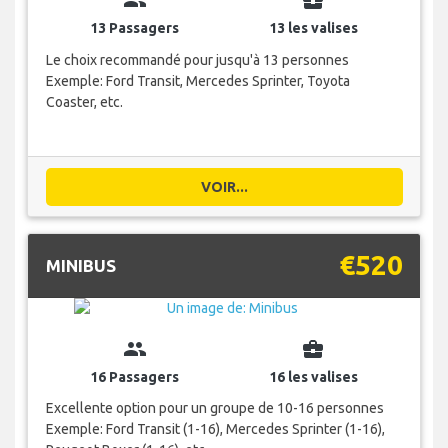
group
business_center
13 Passagers
13 les valises
Le choix recommandé pour jusqu'à 13 personnes
Exemple: Ford Transit, Mercedes Sprinter, Toyota
Coaster, etc.
VOIR...
€520
MINIBUS
group
business_center
16 Passagers
16 les valises
Excellente option pour un groupe de 10-16 personnes
Exemple: Ford Transit (1-16), Mercedes Sprinter (1-16),