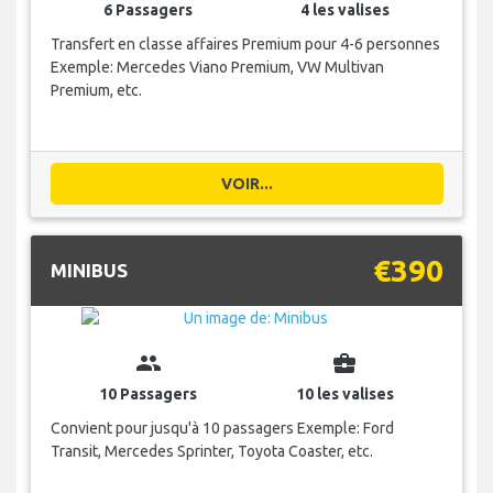
6 Passagers
4 les valises
Transfert en classe affaires Premium pour 4-6 personnes
Exemple: Mercedes Viano Premium, VW Multivan
Premium, etc.
VOIR...
€390
MINIBUS
group
business_center
10 Passagers
10 les valises
Convient pour jusqu'à 10 passagers Exemple: Ford
Transit, Mercedes Sprinter, Toyota Coaster, etc.