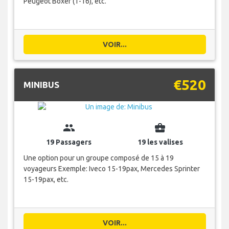
Peugeot Boxer (1-16), etc.
VOIR...
€520
MINIBUS
group
business_center
19 Passagers
19 les valises
Une option pour un groupe composé de 15 à 19
voyageurs Exemple: Iveco 15-19pax, Mercedes Sprinter
15-19pax, etc.
VOIR...