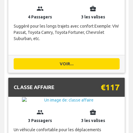
group
business_center
4 Passagers
3 les valises
Suggéré pour les longs trajets avec confort Exemple: VW
Passat, Toyota Camry, Toyota Fortuner, Chevrolet
Suburban, etc.
VOIR...
€117
CLASSE AFFAIRE
group
business_center
3 Passagers
3 les valises
Un véhicule confortable pour les déplacements