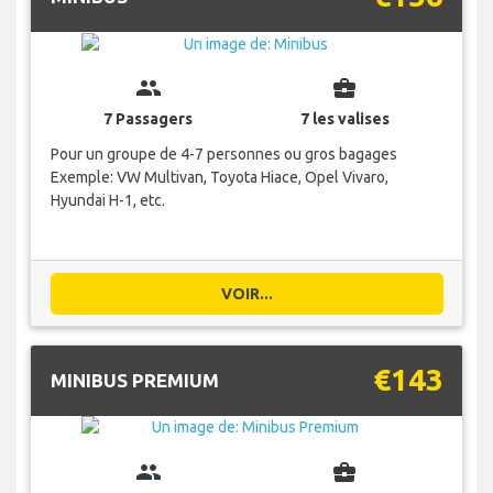
group
business_center
7 Passagers
7 les valises
Pour un groupe de 4-7 personnes ou gros bagages
Exemple: VW Multivan, Toyota Hiace, Opel Vivaro,
Hyundai H-1, etc.
VOIR...
€143
MINIBUS PREMIUM
group
business_center