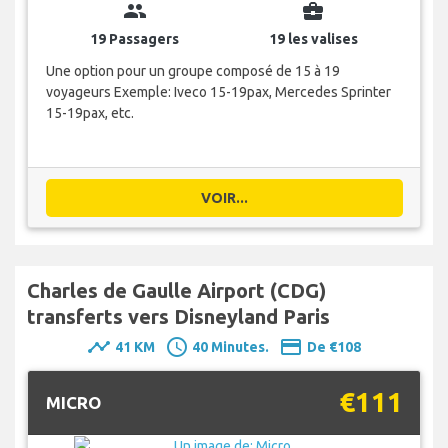
group
business_center
19 Passagers
19 les valises
Une option pour un groupe composé de 15 à 19
voyageurs Exemple: Iveco 15-19pax, Mercedes Sprinter
15-19pax, etc.
VOIR...
Charles de Gaulle Airport (CDG)
transferts vers Disneyland Paris
timeline
schedule
payment
41 KM
40 Minutes.
De €108
€111
MICRO