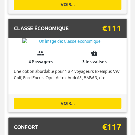
VOIR...
€111
CLASSE ÉCONOMIQUE
group
business_center
4 Passagers
3 les valises
Une option abordable pour 1 à 4 voyageurs Exemple: VW
Golf, Ford Focus, Opel Astra, Audi A3, BMW 3, etc.
VOIR...
€117
CONFORT