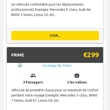
Un véhicule confortable pour les déplacements
professionnels Exemple: Mercedes E-class, Audi A6,
BMW 5 Series, Lexus GS, etc.
VOIR...
€299
PRIME
group
business_center
3 Passagers
3 les valises
Véhicule de première classe pour un maximum de confort
pendant votre voyage Exemple: Mercedes S-class, BMW
7 Series, Audi A7, Lexus GX, etc.