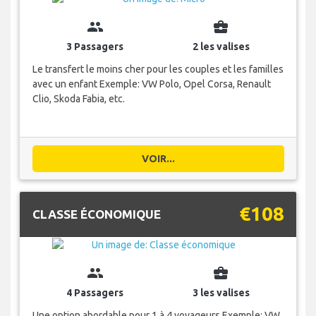
group
business_center
3 Passagers
2 les valises
Le transfert le moins cher pour les couples et les familles
avec un enfant Exemple: VW Polo, Opel Corsa, Renault
Clio, Skoda Fabia, etc.
VOIR...
€108
CLASSE ÉCONOMIQUE
group
business_center
4 Passagers
3 les valises
Une option abordable pour 1 à 4 voyageurs Exemple: VW