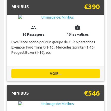
€390
MINIBUS
group
business_center
16 Passagers
16 les valises
Excellente option pour un groupe de 10-16 personnes
Exemple: Ford Transit (1-16), Mercedes Sprinter (1-16),
Peugeot Boxer (1-16), etc.
VOIR...
€546
MINIBUS