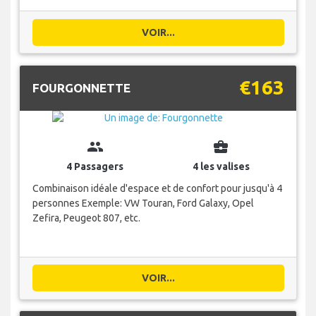
VOIR...
€163
FOURGONNETTE
group
business_center
4 Passagers
4 les valises
Combinaison idéale d'espace et de confort pour jusqu'à 4
personnes Exemple: VW Touran, Ford Galaxy, Opel
Zefira, Peugeot 807, etc.
VOIR...