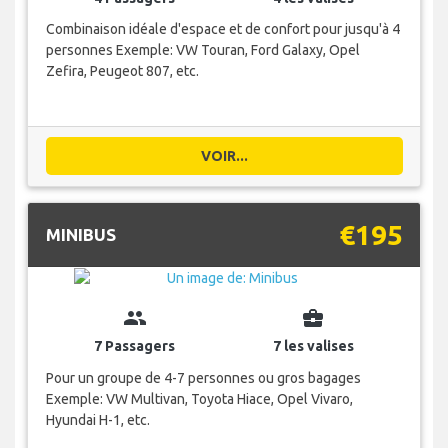
Combinaison idéale d'espace et de confort pour jusqu'à 4
personnes Exemple: VW Touran, Ford Galaxy, Opel
Zefira, Peugeot 807, etc.
VOIR...
€195
MINIBUS
group
business_center
7 Passagers
7 les valises
Pour un groupe de 4-7 personnes ou gros bagages
Exemple: VW Multivan, Toyota Hiace, Opel Vivaro,
Hyundai H-1, etc.