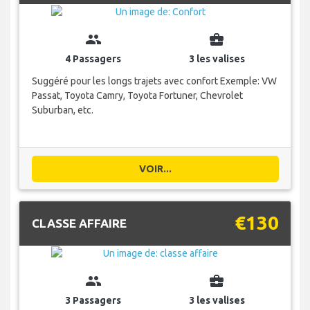
group
business_center
4 Passagers
3 les valises
Suggéré pour les longs trajets avec confort Exemple: VW
Passat, Toyota Camry, Toyota Fortuner, Chevrolet
Suburban, etc.
VOIR...
€130
CLASSE AFFAIRE
group
business_center
3 Passagers
3 les valises