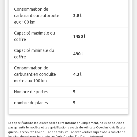
Consommation de
carburant sur autoroute
3.8 l
aux 100 km
Capacité maximale du
1450 l
coffre
Capacité minimale du
490 l
coffre
Consommation de
carburant en conduite
4.3 l
mixte aux 100 km
Nombre de portes
5
nombre de places
5
Les spécifications indiquées sont à titre informatif uniquement, nous ne pouvons
pas garantir le modèle et les spécifications exacts du véhicule Opel Insignia Estate
que vous recevrez. Pour plus de détails, vous devez vérifier auprès de la société de
location de voitures indiquée sur Paris Charles De Gaulle Aéroport.