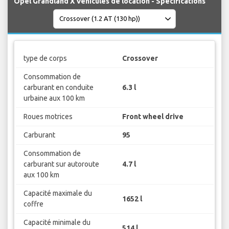
Opel Grandland X Véhicules de location - Spécifications
type de corps
Crossover
Consommation de
carburant en conduite
6.3 l
urbaine aux 100 km
Roues motrices
Front wheel drive
Carburant
95
Consommation de
carburant sur autoroute
4.7 l
aux 100 km
Capacité maximale du
1652 l
coffre
Capacité minimale du
514 l