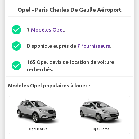
Opel - Paris Charles De Gaulle Aéroport
check_circle
7
Modèles Opel
.
check_circle
Disponible auprès de
7 fournisseurs
.
165 Opel devis de location de voiture
check_circle
recherchés.
Modèles Opel populaires à louer :
Opel Mokka
Opel Corsa