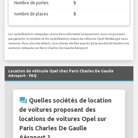
Nombre de portes
5
nombre de places
5
Les spécifications indiquées sont à titre informatif uniquement, nous ne pouvons
pas garantir le modèle et les spécifications exacts du véhicule Opel Mokka que vous
recevrez. Pour plus de détails, vous devez vérifier auprès de la société de location de
voitures indiquée sur Paris Charles De Gaulle Aéroport.
Location de véhicule Opel chez Paris Charles De Gaulle
Aéroport - FAQ
question_answer
Quelles sociétés de location
de voitures proposent des
locations de voitures Opel sur
Paris Charles De Gaulle
Aéroport ?